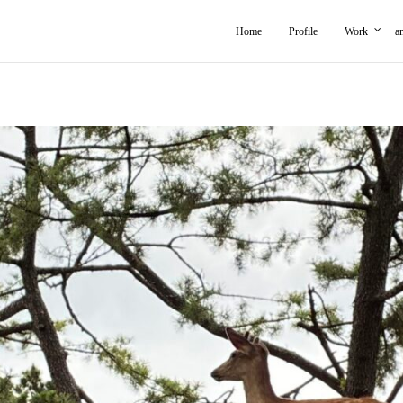
Home
Profile
Work
a