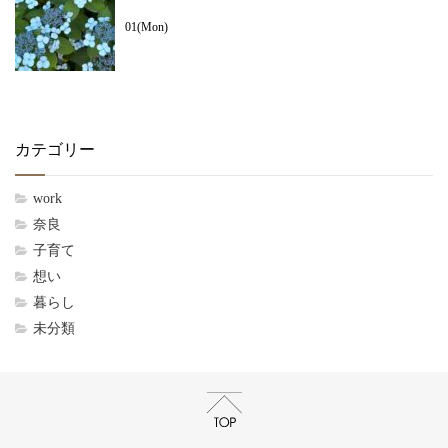
01(Mon)
カテゴリー
work
奈良
子育て
想い
暮らし
未分類